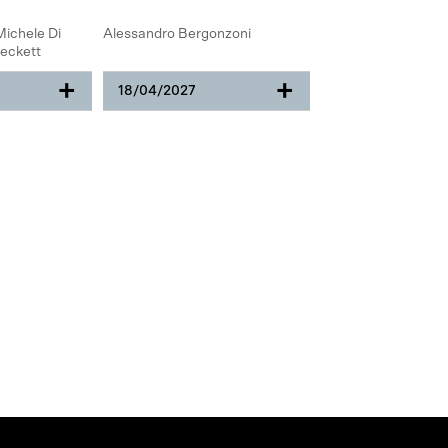
Michele Di
Alessandro Bergonzoni
eckett
+
+
18/04/2027