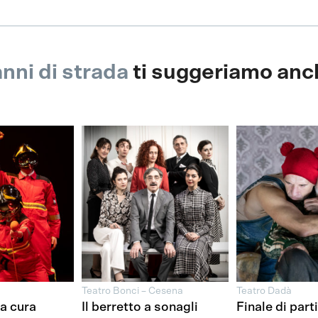
nni di strada
ti suggeriamo anc
Teatro Bonci – Cesena
Teatro Dadà
la cura
Il berretto a sonagli
Finale di part