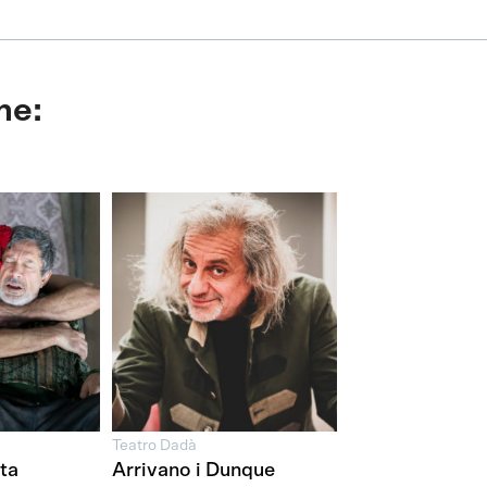
he:
Teatro Dadà
ita
Arrivano i Dunque