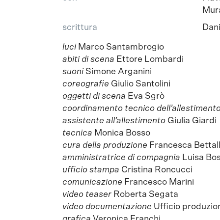
Mura
scrittura
Dani
luci
Marco Santambrogio
abiti di scena
Ettore Lombardi
suoni
Simone Arganini
coreografie
Giulio Santolini
oggetti di scena
Eva Sgrò
coordinamento tecnico dell’allestiment
assistente all’allestimento
Giulia Giardi
tecnica
Monica Bosso
cura della produzione
Francesca Bettal
amministratrice di compagnia
Luisa Bos
ufficio stampa
Cristina Roncucci
comunicazione
Francesco Marini
video teaser
Roberta Segata
video documentazione
Ufficio produzion
grafica
Veronica Franchi