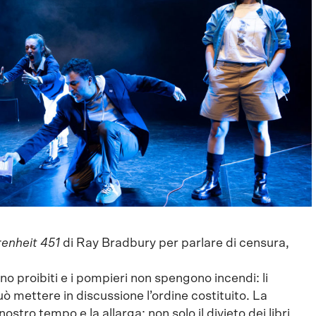
enheit 451
di Ray Bradbury per parlare di censura,
no proibiti e i pompieri non spengono incendi: li
ò mettere in discussione l’ordine costituito. La
ro tempo e la allarga: non solo il divieto dei libri,