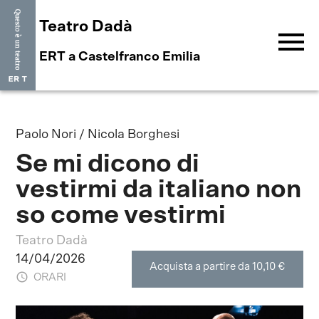
Teatro Dadà
menu
ERT a Castelfranco Emilia
Paolo Nori / Nicola Borghesi
Se mi dicono di
vestirmi da italiano non
so come vestirmi
Teatro Dadà
14/04/2026
Acquista a partire da 10,10 €
ORARI